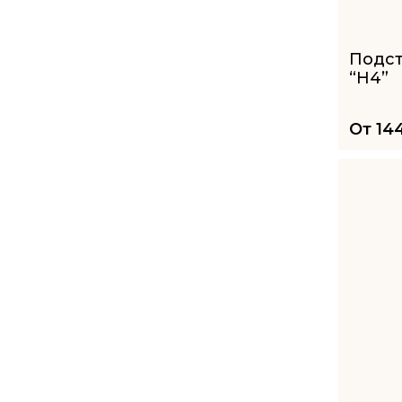
Подс
“H4”
От
14