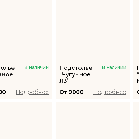
толье
В наличии
Подстолье
В наличии
нное
“Чугунное
Л3”
00
Подробнее
От
9000
Подробнее