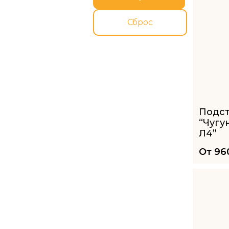
Сброс
Подс
“Чугу
Л4”
От
96