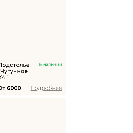
Подстолье
В наличии
“Чугунное
K4”
От
6000
Подробнее