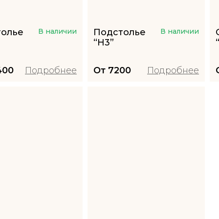
толье
В наличии
Подстолье
В наличии
“H3”
400
Подробнее
От
7200
Подробнее