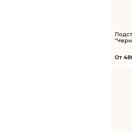
Подс
“Черн
От
48