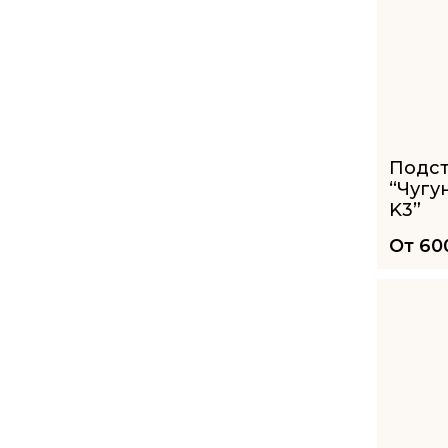
Подс
“Чугу
K3”
От
60