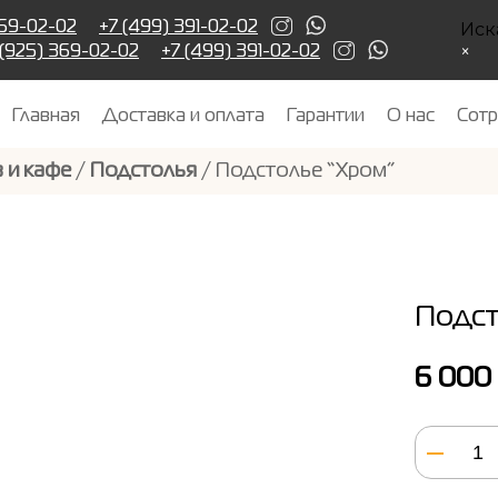
Иск
369-02-02
+7 (499) 391-02-02
×
 (925) 369-02-02
+7 (499) 391-02-02
Главная
Доставка и оплата
Гарантии
О нас
Сотр
 и кафе
/
Подстолья
/ Подстолье “Хром”
Подст
6 000
Количе
товара
Подсто