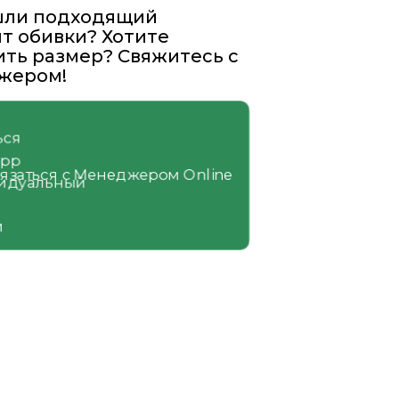
шли подходящий
т обивки? Хотите
ть размер? Свяжитесь с
жером!
язаться с Менеджером Online