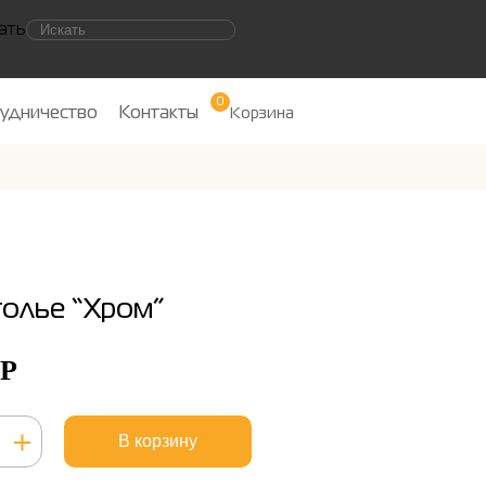
ать
0
удничество
Контакты
Корзина
олье “Хром”
Р
ство
В корзину
лье