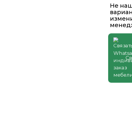
"Хром"
Не на
вариан
измени
менед
Св