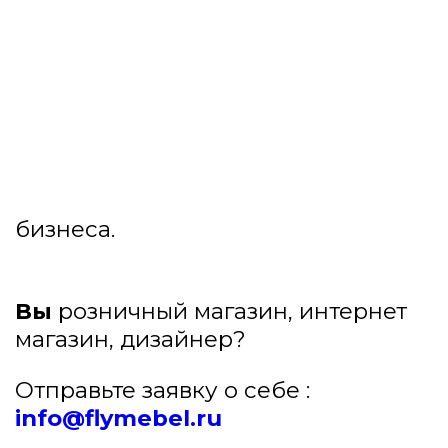
Мебельная фабрика
«FlyHoreca»
имеет большой опыт
работы с оптовыми
покупателями.
Мебель оптом от
производителя
– мы предлагаем
Вам достойное партнерство для
организации высоко
рентабельного и успешного
бизнеса.
Вы
розничный магазин, интернет
магазин, дизайнер?
Отправьте заявку о себе :
info@flymebel.ru