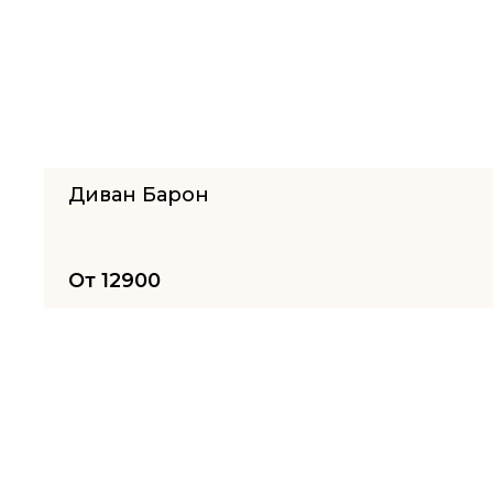
Диван Барон
От
12900