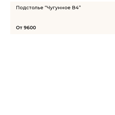
Подстолье “Чугунное B4”
От
9600