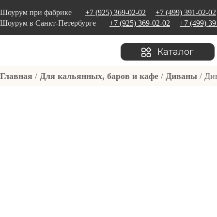
Шоурум при фабрике
+7 (925) 369-02-02
+7 (499) 391-02-02
Шоурум в Санкт-Петербурге
+7 (925) 369-02-02
+7 (499) 39
Каталог
Главная
/
Для кальянных, баров и кафе
/
Диваны
/ Ди