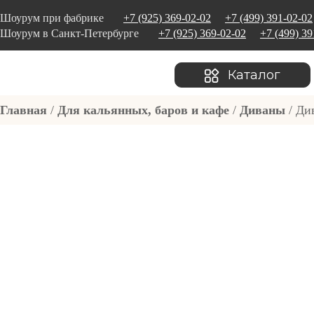
Шоурум при фабрике
+7 (925) 369-02-02
+7 (499) 391-02-02
Шоурум в Санкт-Петербурге
+7 (925) 369-02-02
+7 (499) 39
Каталог
Главная
/
Для кальянных, баров и кафе
/
Диваны
/ Ди