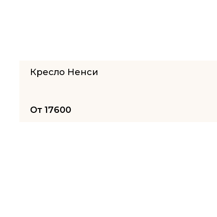
Кресло Ненси
От
17600