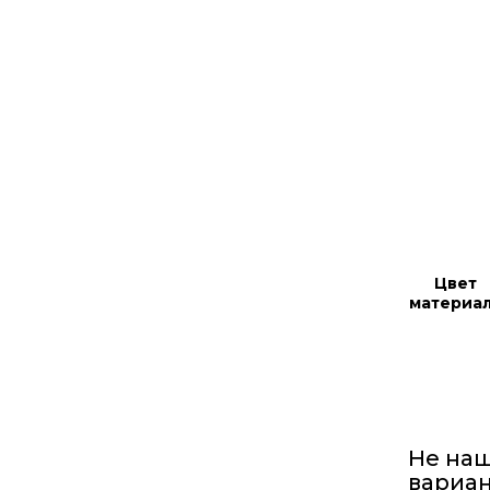
Цвет
материа
Не на
вариан