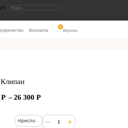
ать
0
рудничество
Контакты
Корзина
 Клипан
0
Р
–
26 300
Р
Количество
Кресло
товара