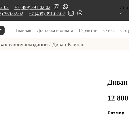
02-02
+7 (499) 391-02-02
Иск
×
5) 369-02-02
+7 (499) 391-02-02
г
Главная
Доставка и оплата
Гарантии
О нас
Сот
ван в зону ожидания
/ Диван Клипан
Диван
12 80
Размер