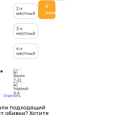
Диван
В
Клипан
2-х
корзину
местный
3-х
местный
4-х
местный
ла
Очистить
шли подходящий
т обивки? Хотите