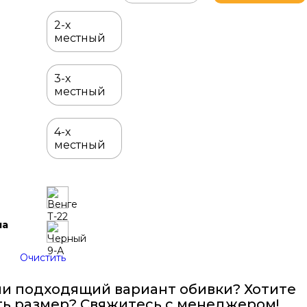
Диван
Бизон
2-х
местный
3-х
местный
4-х
местный
ла
Очистить
и подходящий вариант обивки? Хотите
ь размер? Свяжитесь с менеджером!