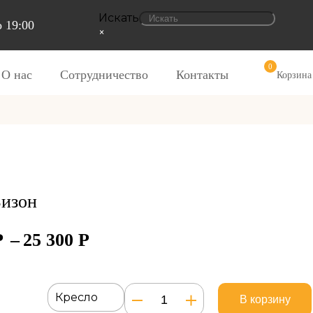
Искать
 19:00
×
0
О нас
Сотрудничество
Контакты
Корзина
Бизон
Р
–
25 300
Р
Количество
Кресло
В корзину
товара